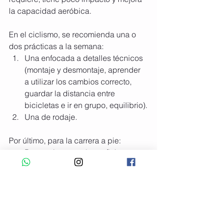
la capacidad aeróbica.
En el ciclismo, se recomienda una o 
dos prácticas a la semana:
Una enfocada a detalles técnicos 
(montaje y desmontaje, aprender 
a utilizar los cambios correcto, 
guardar la distancia entre 
bicicletas e ir en grupo, equilibrio).
Una de rodaje.
Por último, para la carrera a pie: 
Dos sesiones serían suficientes- 
una de resistencia, y otra que 
combine técnica y fortalecimiento.
Y luego están las transiciones, ya que 
son lo que más acercan a los chicos al 
terreno competitivo.