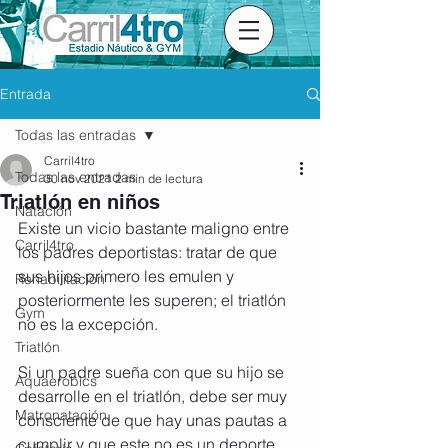
Entrada
Todas las entradas
Carril4tro
Todas las entradas
30 nov 2021
2 min de lectura
Triatlón en niños
Natación
Existe un vicio bastante maligno entre 
Carril4tro
los padres deportistas: tratar de que 
sus hijos primero les emulen y 
Rehabilitación
posteriormente les superen; el triatlón 
Gym
no es la excepción. 
Triatlón
Si un padre sueña con que su hijo se 
Aquaerobics
desarrolle en el triatlón, debe ser muy 
Matronatación
consciente de que hay unas pautas a 
cumplir y que este no es un deporte 