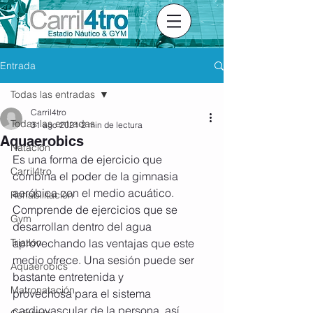
Entrada
Todas las entradas
Carril4tro
Todas las entradas
31 ago 2021
2 min de lectura
Aquaerobics
Natación
Es una forma de ejercicio que 
Carril4tro
combina el poder de la gimnasia 
aeróbica con el medio acuático. 
Rehabilitación
Comprende de ejercicios que se 
Gym
desarrollan dentro del agua 
Triatlón
aprovechando las ventajas que este 
medio ofrece. Una sesión puede ser 
Aquaerobics
bastante entretenida y 
Matronatación
provechosa para el sistema 
cardiovascular de la persona, así 