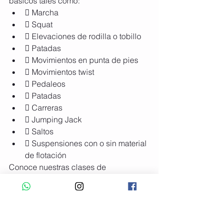
básicos tales como:
 Marcha
 Squat
 Elevaciones de rodilla o tobillo
 Patadas
 Movimientos en punta de pies
 Movimientos twist
 Pedaleos
 Patadas
 Carreras
 Jumping Jack
 Saltos
 Suspensiones con o sin material 
de flotación
Conoce nuestras clases de 
aquaerobics
 y continua a tener una 
excelente calidad de vida.
Deja fluir lo mejor de ti