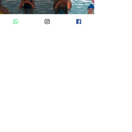
Aquaerobics
Carril4tro ® | 2024
Contáctanos vía WhatsApp
33 2969 6129
Tel.
33 1036 6754
Aviso de privacidad