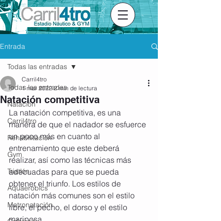
Entrada
Todas las entradas
Carril4tro
Todas las entradas
1 mar 2022
2 min de lectura
Natación competitiva
Natación
La natación competitiva, es una 
Carril4tro
manera de que el nadador se esfuerce 
un poco más en cuanto al 
Rehabilitación
entrenamiento que este deberá 
Gym
realizar, así como las técnicas más 
Triatlón
adecuadas para que se pueda 
obtener el triunfo. Los estilos de 
Aquaerobics
natación más comunes son el estilo 
Matronatación
libre, el pecho, el dorso y el estilo 
mariposa. 