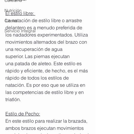
Cafetería
Nutrición
El estilo libre: 
La natación de estilo libre o arrastre 
Clases
delantero es a menudo preferida de 
Servicio Integral
los nadadores experimentados. Utiliza 
movimientos alternados del brazo con 
una recuperación de agua 
superior. Las piernas ejecutan 
una patada de aleteo. Este estilo es 
rápido y eficiente, de hecho, es el más 
rápido de todos los estilos de 
natación. Es por eso que se utiliza en 
las competencias de estilo libre y en 
triatlón. 
Estilo de Pecho:
En este estilo para realizar la brazada, 
ambos brazos ejecutan movimientos 